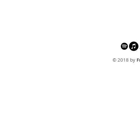
© 2018 by
F